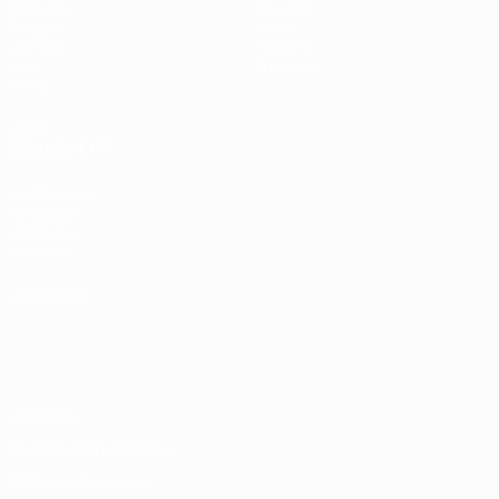
Matches
Équipes
Tirages
Infos
UEFA.tv
Histoire
Jeux
À propos
Stats
VOIR
ÉGALEMENT
fr.UEFA.com
Fondation
UEFA pour
l'enfance
LANGUES
Français
English
Français
Deutsch
Русский
Español
Italiano
Português
Vie privée
Conditions d'utilisation
Politique de cookies