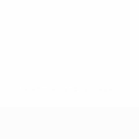
Pas de données disponibles pour ce joueur
UEFA Women's Champions League