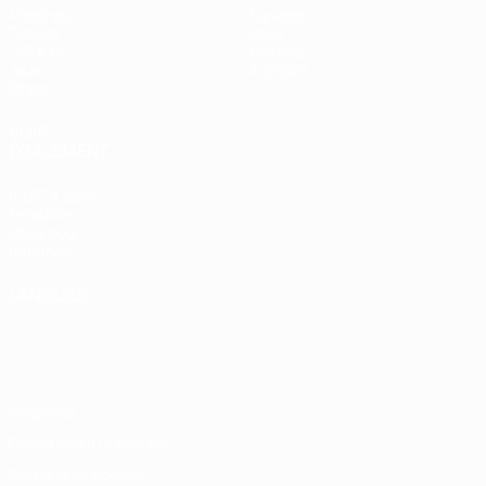
Matches
Équipes
Tirages
Infos
UEFA.tv
Histoire
Jeux
À propos
Stats
VOIR
ÉGALEMENT
fr.UEFA.com
Fondation
UEFA pour
l'enfance
LANGUES
Français
English
Français
Deutsch
Русский
Español
Italiano
Português
Vie privée
Conditions d'utilisation
Politique de cookies