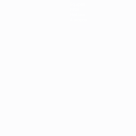
Équipes
Infos
Histoire
À propos
Português