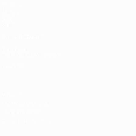
Matches
Tirages
UEFA.tv
Jeux
Stats
VOIR ÉGALEMENT
fr.UEFA.com
Fondation UEFA pour l'enfance
LANGUES
Français
English
Français
Deutsch
Русский
Español
Italiano
Vie privée
Conditions d'utilisation
Politique de cookies
Paramètres des cookies