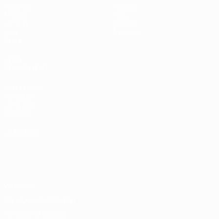
Matches
Équipes
Tirages
Infos
UEFA.tv
Histoire
Jeux
À propos
Stats
VOIR
ÉGALEMENT
fr.UEFA.com
Fondation
UEFA pour
l'enfance
LANGUES
Français
English
Français
Deutsch
Русский
Español
Italiano
Português
Vie privée
Conditions d'utilisation
Politique de cookies