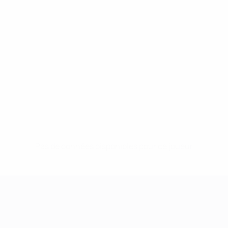
Pas de données disponibles pour ce joueur
UEFA Women's Champions League