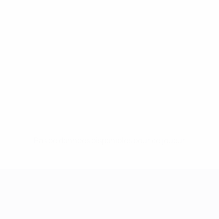
Pas de données disponibles pour ce joueur
UEFA Women's Champions League