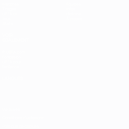
Matches
Équipes
Tirages
Infos
UEFA.tv
Histoire
Jeux
À propos
Stats
VOIR
ÉGALEMENT
fr.UEFA.com
Fondation
UEFA pour
l'enfance
LANGUES
Français
English
Français
Deutsch
Русский
Español
Italiano
Português
Vie privée
Conditions d'utilisation
Politique de cookies