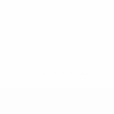
Pas de données disponibles pour ce joueur
UEFA Women's Champions League