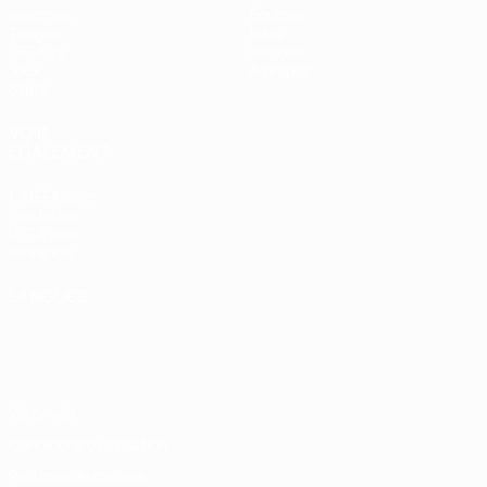
Matches
Équipes
Tirages
Infos
UEFA.tv
Histoire
Jeux
À propos
Stats
VOIR
ÉGALEMENT
fr.UEFA.com
Fondation
UEFA pour
l'enfance
LANGUES
Français
English
Français
Deutsch
Русский
Español
Italiano
Português
Vie privée
Conditions d'utilisation
Politique de cookies