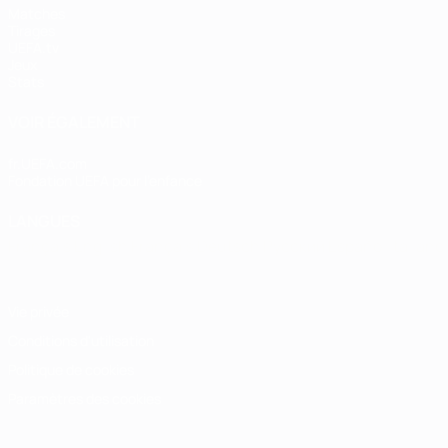
Matches
Tirages
UEFA.tv
Jeux
Stats
VOIR ÉGALEMENT
fr.UEFA.com
Fondation UEFA pour l'enfance
LANGUES
Français
English
Français
Deutsch
Русский
Español
Italiano
Vie privée
Conditions d'utilisation
Politique de cookies
Paramètres des cookies