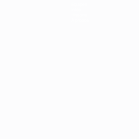
Équipes
Infos
Histoire
À propos
Português