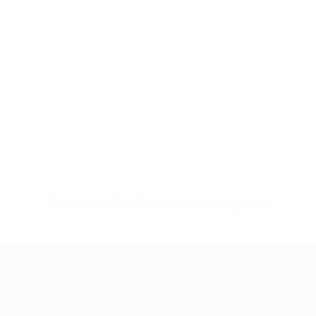
Pas de données disponibles pour ce joueur
UEFA Women's Champions League