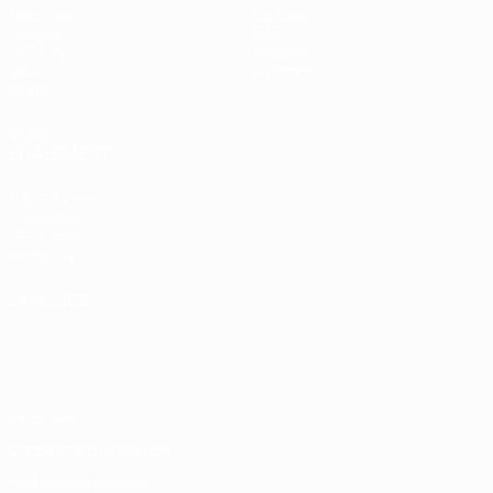
Matches
Équipes
Tirages
Infos
UEFA.tv
Histoire
Jeux
À propos
Stats
VOIR
ÉGALEMENT
fr.UEFA.com
Fondation
UEFA pour
l'enfance
LANGUES
Français
English
Français
Deutsch
Русский
Español
Italiano
Português
Vie privée
Conditions d'utilisation
Politique de cookies