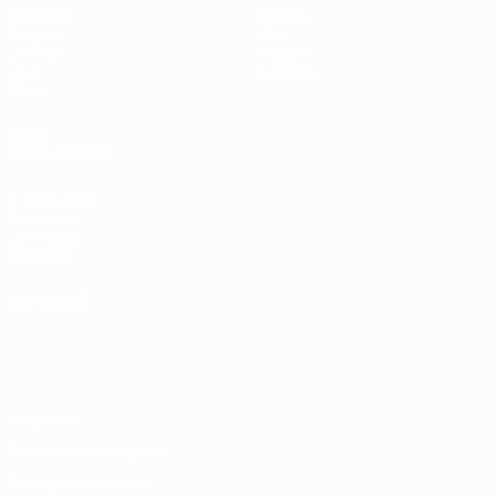
Matches
Équipes
Tirages
Infos
UEFA.tv
Histoire
Jeux
À propos
Stats
VOIR
ÉGALEMENT
fr.UEFA.com
Fondation
UEFA pour
l'enfance
LANGUES
Français
English
Français
Deutsch
Русский
Español
Italiano
Português
Vie privée
Conditions d'utilisation
Politique de cookies