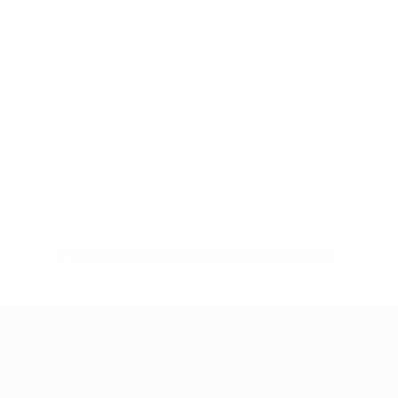
Pas de données disponibles pour ce joueur
UEFA Women's Champions League