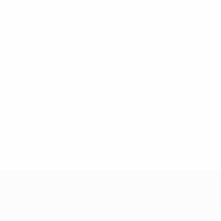
Pas de données disponibles pour ce joueur
UEFA Women's Champions League