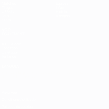
Matches
Équipes
Tirages
Infos
UEFA.tv
Histoire
Jeux
À propos
Stats
VOIR
ÉGALEMENT
fr.UEFA.com
Fondation
UEFA pour
l'enfance
LANGUES
Français
English
Français
Deutsch
Русский
Español
Italiano
Português
Vie privée
Conditions d'utilisation
Politique de cookies