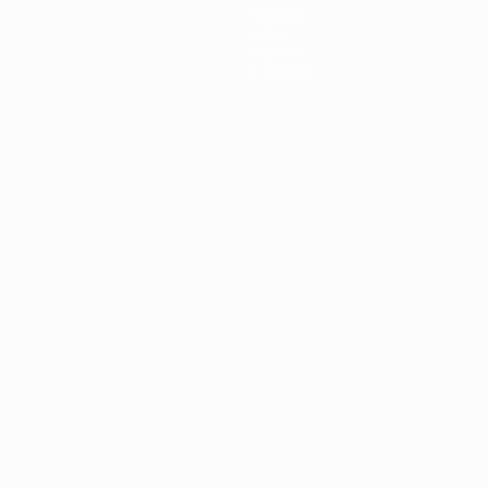
Équipes
Infos
Histoire
À propos
Português