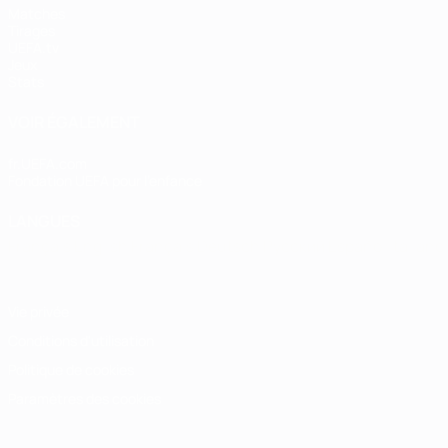
Matches
Tirages
UEFA.tv
Jeux
Stats
VOIR ÉGALEMENT
fr.UEFA.com
Fondation UEFA pour l'enfance
LANGUES
Français
English
Français
Deutsch
Русский
Español
Italiano
Vie privée
Conditions d'utilisation
Politique de cookies
Paramètres des cookies