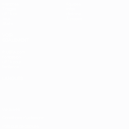
Matches
Équipes
Tirages
Infos
UEFA.tv
Histoire
Jeux
À propos
Stats
VOIR
ÉGALEMENT
fr.UEFA.com
Fondation
UEFA pour
l'enfance
LANGUES
Français
English
Français
Deutsch
Русский
Español
Italiano
Português
Vie privée
Conditions d'utilisation
Politique de cookies