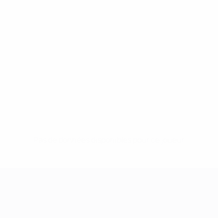
Pas de données disponibles pour ce joueur
UEFA Women's Champions League