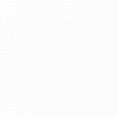
Matches
Équipes
Tirages
Infos
UEFA.tv
Histoire
Jeux
À propos
Stats
VOIR
ÉGALEMENT
fr.UEFA.com
Fondation
UEFA pour
l'enfance
LANGUES
Français
English
Français
Deutsch
Русский
Español
Italiano
Português
Vie privée
Conditions d'utilisation
Politique de cookies