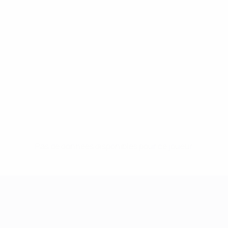
Pas de données disponibles pour ce joueur
UEFA Women's Champions League