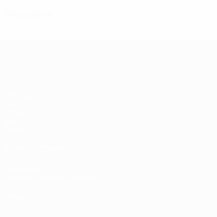
Discipline
UEFA Women's Champions League
Matches
Tirages
UEFA.tv
Jeux
Stats
VOIR ÉGALEMENT
fr.UEFA.com
Fondation UEFA pour l'enfance
LANGUES
Français
English
Français
Deutsch
Русский
Español
Italiano