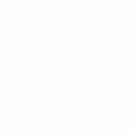
Buts
1 moy. par match
2
Cartons jaunes
1 moy. par match
Attaque
Distribution
Défense
Gardiens