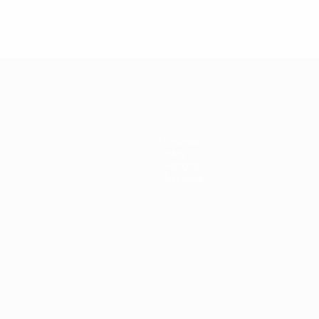
Équipes
Infos
Histoire
À propos
Português