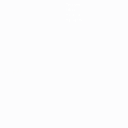
Équipes
Infos
Histoire
À propos
Português