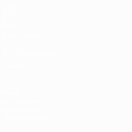
Matches
Tirages
UEFA.tv
Jeux
Stats
VOIR ÉGALEMENT
fr.UEFA.com
Fondation UEFA pour l'enfance
LANGUES
Français
English
Français
Deutsch
Русский
Español
Italiano
Vie privée
Conditions d'utilisation
Politique de cookies
Paramètres des cookies