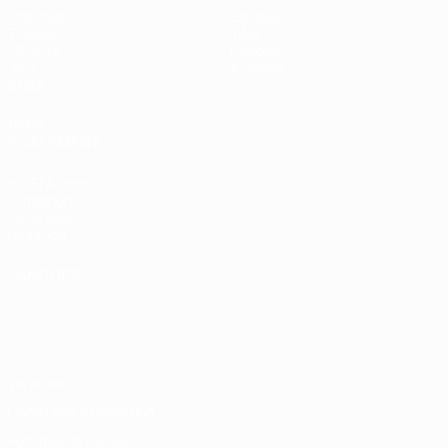
Matches
Équipes
Tirages
Infos
UEFA.tv
Histoire
Jeux
À propos
Stats
VOIR
ÉGALEMENT
fr.UEFA.com
Fondation
UEFA pour
l'enfance
LANGUES
Français
English
Français
Deutsch
Русский
Español
Italiano
Português
Vie privée
Conditions d'utilisation
Politique de cookies