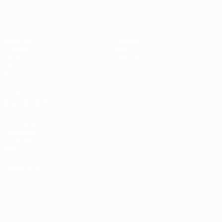
Matches
Équipes
Tirages
Infos
UEFA.tv
Histoire
Jeux
À propos
Stats
VOIR
ÉGALEMENT
fr.UEFA.com
Fondation
UEFA pour
l'enfance
LANGUES
Français
English
Français
Deutsch
Русский
Español
Italiano
Português