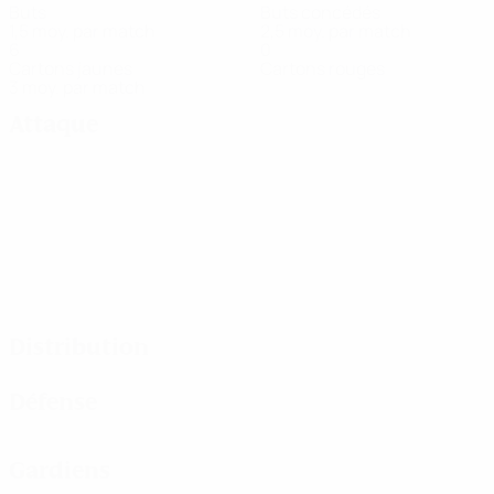
Buts
Buts concédés
1,5 moy. par match
2,5 moy. par match
6
0
Cartons jaunes
Cartons rouges
3 moy. par match
Attaque
Distribution
Défense
Gardiens