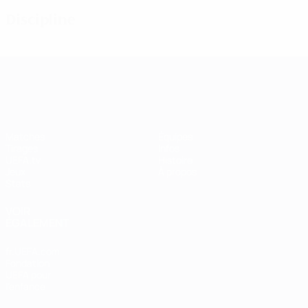
Discipline
UEFA Women's Champions League
Matches
Équipes
Tirages
Infos
UEFA.tv
Histoire
Jeux
À propos
Stats
VOIR
ÉGALEMENT
fr.UEFA.com
Fondation
UEFA pour
l'enfance