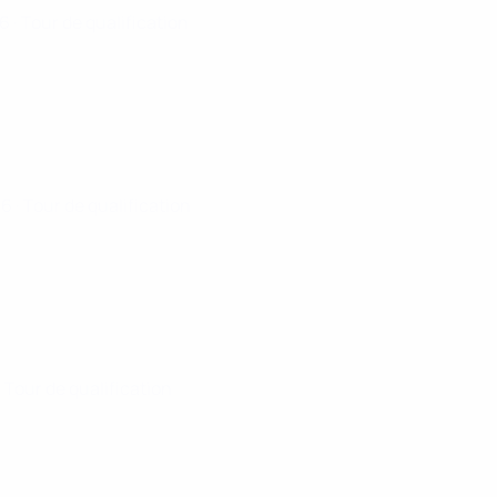
26
· Tour de qualification
26
· Tour de qualification
· Tour de qualification