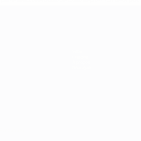
ipas-e-seleccoes-russas-de-todas-as-prov/' >En savoir plus
ns de 21 ans
Infos
Histoire
À propos
Boutique
Português