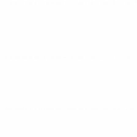
Championnat d'Europe des moins de 21 ans
mar. 18 nov. 202
Championnat d'Europe des moins de 21 ans
ven. 14 nov. 202
Championnat d'Europe des moins de 21 ans
mar. 14 oct. 202