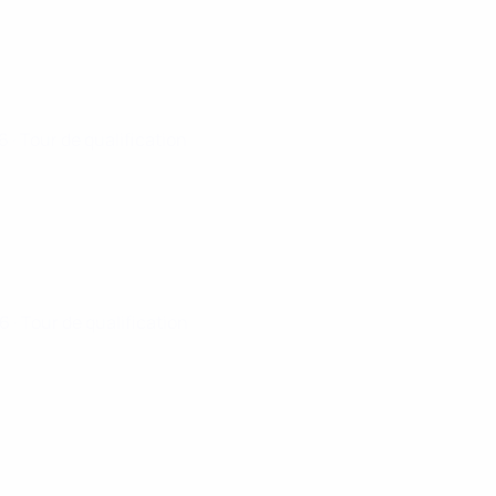
26
· Tour de qualification
26
· Tour de qualification