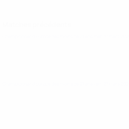
Matches précédents
Championnat d'Europe des moins de 21 ans
mar. 31 mars 20
Championnat d'Europe des moins de 21 ans
ven. 27 mars 20