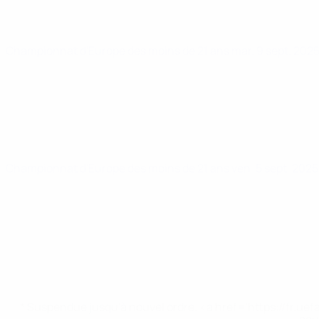
Championnat d'Europe des moins de 21 ans
mar. 9 sept. 202
Championnat d'Europe des moins de 21 ans
ven. 5 sept. 202
* Suspendue jusqu'à nouvel ordre. <a href='https://fr