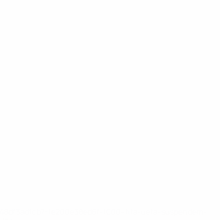
2-148df3adfcb7-1e200e38ed6f-1000--fifa-uefa-suspendem-