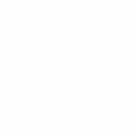
5
· Tour de qualification
5
· Tour de qualification
.uefa.com/insideuefa/mediaservices/mediareleases/news/027