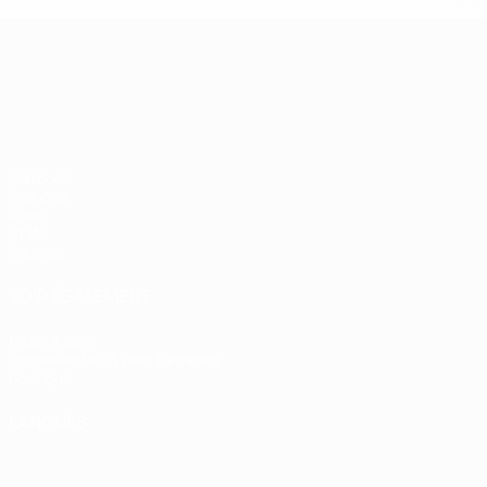
equ
Championnat d'Europe des moi
Matches
Groupes
Vidéo
Stats
Équipes
VOIR ÉGALEMENT
fr.UEFA.com
Fondation UEFA pour l'enfance
Boutique
LANGUES
Français
English
Français
Deutsch
Русский
Español
Italiano