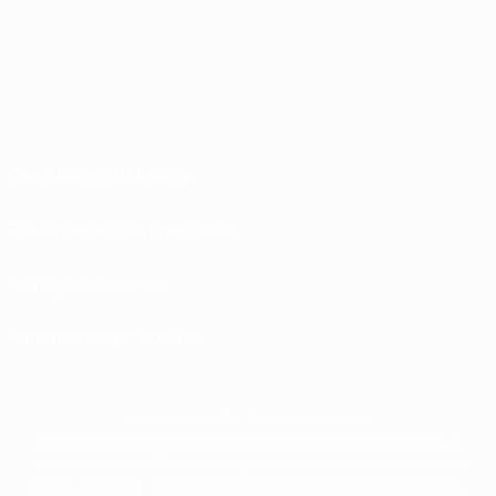
Conditions d'utilisation
Politiques de confidentialité
Politique de cookies
Paramètres des cookies
© 1998-2026 UEFA. Tous droits réservés.
La désignation UEFA, le logo de l'UEFA et toutes les marques liées aux
compétitions de l'UEFA sont protégés en tant que marques et/ou droits
d'auteur de l'UEFA. Toute utilisation de ces marques déposées à des fins