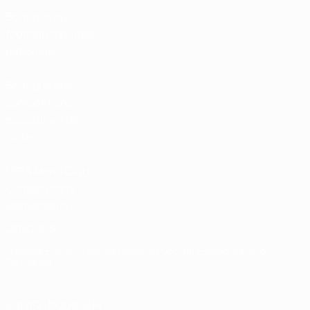
Boutique du
football d'équipes
nationales
Boutique des
compétitions
masculines de
clubs
UEFA Men's Club
Competitions
Memorabilia
LANGUES
Français
English
Français
Deutsch
Русский
Español
Italiano
Português
SUIVEZ-NOUS SUR