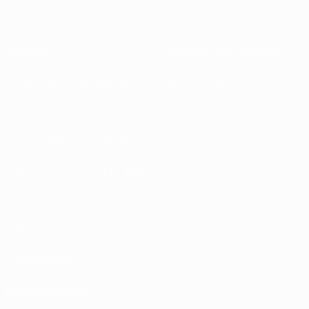
À propos
Associations nationales
Gestion des compétitions
Développement
Durabilité
Infos et médias
DÉCOUVRIR
PLUS
UEFA.tv
MyUEFA
Calendrier des
UC3
matches
Classements
Billets/Hospitalité