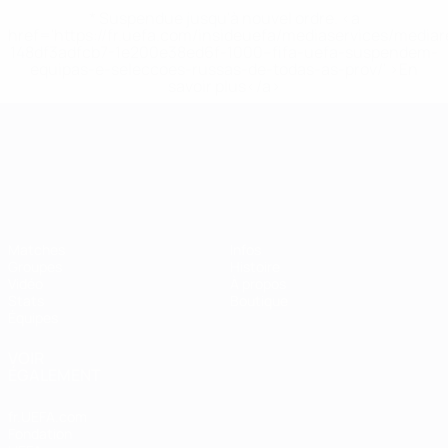
* Suspendue jusqu'à nouvel ordre. <a
href='https://fr.uefa.com/insideuefa/mediaservices/media
148df3adfcb7-1e200e38ed6f-1000--fifa-uefa-suspendem-
equipas-e-seleccoes-russas-de-todas-as-prov/' >En
savoir plus</a>
Championnat d'Europe des moi
Matches
Infos
Groupes
Histoire
Vidéo
À propos
Stats
Boutique
Équipes
VOIR
ÉGALEMENT
fr.UEFA.com
Fondation