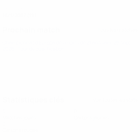
DATE DE NAISSANCE
16/1/2007 (19)
Prochain match
Tous les matches
Championnat d'Europe des moins de 21 ans
sam. 26 sept.
2026
· Tour de qualification
Statistiques clés
Voir toutes les stats
0
0
Matches joués
Cartons jaunes
0
Cartons rouges