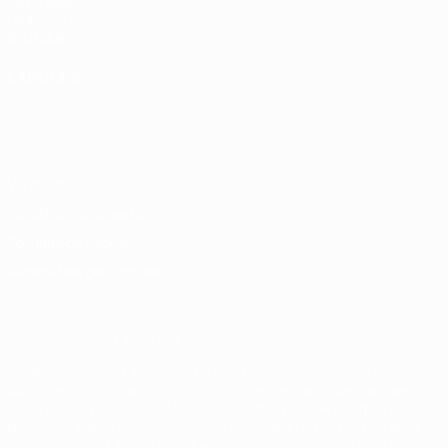
UEFA pour
l'enfance
Boutique
LANGUES
Français
English
Français
Deutsch
Русский
Español
Italiano
Português
Vie privée
Conditions d'utilisation
Politique de cookies
Paramètres des cookies
© 1998-2026 UEFA. Tous droits réservés.
La désignation UEFA, le logo de l'UEFA et toutes les marques liées
aux compétitions de l'UEFA sont protégés en tant que marques
et/ou droits d'auteur de l'UEFA. Toute utilisation de ces marques
déposées à des fins commerciales est interdite. L'utilisation de la
plate-forme UEFA.com implique que vous acceptez les Conditions