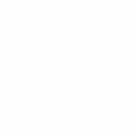
fr.UEFA.com
Fondation
UEFA pour
l'enfance
Boutique
LANGUES
Français
English
Français
Deutsch
Русский
Español
Italiano
Português
Vie privée
Conditions d'utilisation
Politique de cookies
Paramètres des cookies
© 1998-2026 UEFA. Tous droits réservés.
La désignation UEFA, le logo de l'UEFA et toutes les marques liées