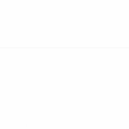
0
0
Cartons jaunes
Cartons rouges
* Suspendue jusqu'à nouvel ordre. <a
href='https://fr.uefa.com/insideuefa/mediaservices/media
148df3adfcb7-1e200e38ed6f-1000--fifa-uefa-suspendem-
equipas-e-seleccoes-russas-de-todas-as-prov/' >En
savoir plus</a>
Championnat d'Europe des moi
Matches
Infos
Groupes
Histoire
Vidéo
À propos
Stats
Boutique
Équipes
VOIR
ÉGALEMENT