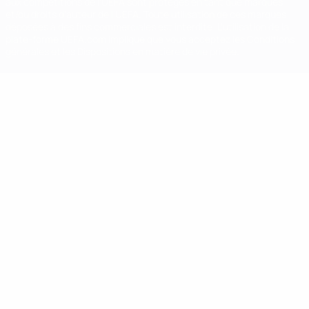
aux compétitions de l'UEFA sont protégés en tant que marques
et/ou droits d'auteur de l'UEFA. Toute utilisation de ces marques
déposées à des fins commerciales est interdite. L'utilisation de la
plate-forme UEFA.com implique que vous acceptez les Conditions
générales et les Dispositions en matière de vie privée.