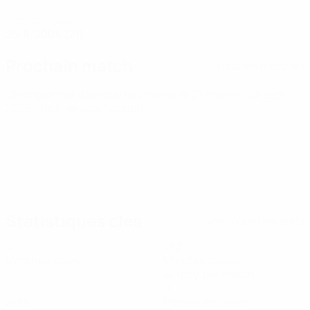
DATE DE NAISSANCE
25/8/2004 (21)
Prochain match
Tous les matches
Championnat d'Europe des moins de 21 ans
ven. 25 sept.
2026
· Tour de qualification
Statistiques clés
Voir toutes les stats
4
282
Matches joués
Minutes jouées
47 moy. par match
0
0
Buts
Passes décisives