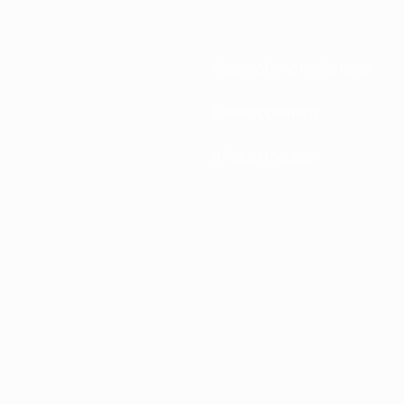
Associations nationales
Développement
Infos et médias