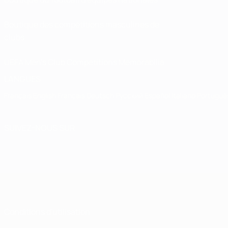
Boutique des compétitions masculines de
clubs
UEFA Men's Club Competitions Memorabilia
LANGUES
Français
English
Français
Deutsch
Русский
Español
Italiano
Portuguê
SUIVEZ-NOUS SUR
Conditions d'utilisation