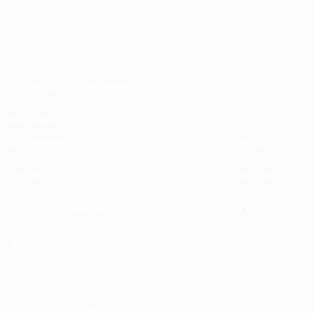
À propos
Gestion des compétitions
Durabilité
DÉCOUVRIR
PLUS
UEFA.tv
MyUEFA
Calendrier des matches
UC3
Classements
Billets/Hospitalité
Boutique du football d'équipes nationales