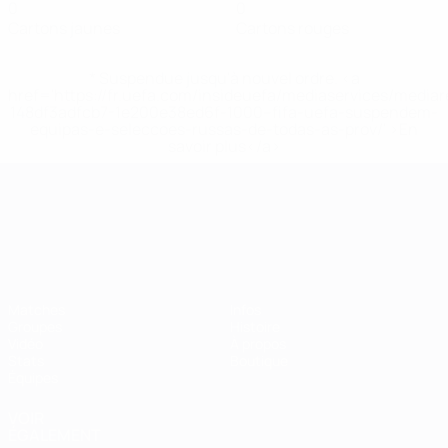
0
0
Cartons jaunes
Cartons rouges
* Suspendue jusqu'à nouvel ordre. <a
href='https://fr.uefa.com/insideuefa/mediaservices/media
148df3adfcb7-1e200e38ed6f-1000--fifa-uefa-suspendem-
equipas-e-seleccoes-russas-de-todas-as-prov/' >En
savoir plus</a>
Championnat d'Europe des moi
Matches
Infos
Groupes
Histoire
Vidéo
À propos
Stats
Boutique
Équipes
VOIR
ÉGALEMENT