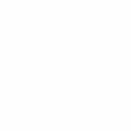
Finlande
PAYS
DATE DE NAISSANCE
24/8/2006 (19)
Prochain match
Tous les matches
Championnat d'Europe des moins de 21 ans
ven. 25 sept.
2026
· Tour de qualification
Statistiques clés
Voir toutes les stats
2
23
Matches joués
Minutes jouées
11,5 moy. par match
0
0
Buts
Passes décisives