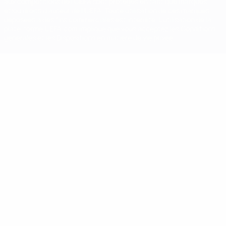
aux compétitions de l'UEFA sont protégés en tant que marques
et/ou droits d'auteur de l'UEFA. Toute utilisation de ces marques
déposées à des fins commerciales est interdite. L'utilisation de la
plate-forme UEFA.com implique que vous acceptez les Conditions
générales et les Dispositions en matière de vie privée.