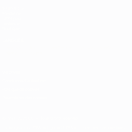
fr.UEFA.com
Fondation
UEFA pour
l'enfance
Boutique
LANGUES
Français
English
Français
Deutsch
Русский
Español
Italiano
Português
Vie privée
Conditions d'utilisation
Politique de cookies
Paramètres des cookies
© 1998-2026 UEFA. Tous droits réservés.
La désignation UEFA, le logo de l'UEFA et toutes les marques liées