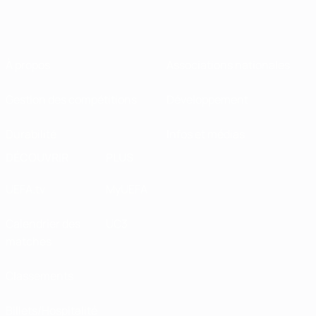
À propos
Associations nationales
Gestion des compétitions
Développement
Durabilité
Infos et médias
DÉCOUVRIR
PLUS
UEFA.tv
MyUEFA
Calendrier des
UC3
matches
Classements
Billets/Hospitalité