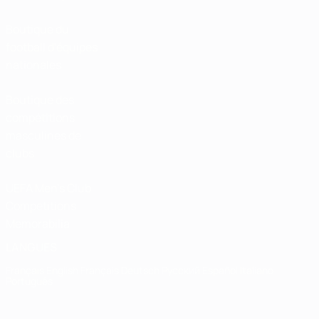
Boutique du
football d'équipes
nationales
Boutique des
compétitions
masculines de
clubs
UEFA Men's Club
Competitions
Memorabilia
LANGUES
Français
English
Français
Deutsch
Русский
Español
Italiano
Português