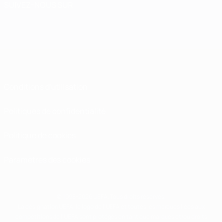
SUIVEZ-NOUS SUR
Conditions d'utilisation
Politiques de confidentialité
Politique de cookies
Paramètres des cookies
© 1998-2026 UEFA. Tous droits réservés.
La désignation UEFA, le logo de l'UEFA et toutes les marques liées aux
compétitions de l'UEFA sont protégés en tant que marques et/ou droits