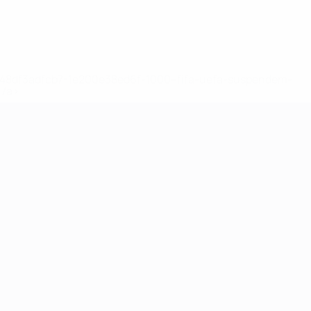
2-148df3adfcb7-1e200e38ed6f-1000--fifa-uefa-suspendem-
</a>