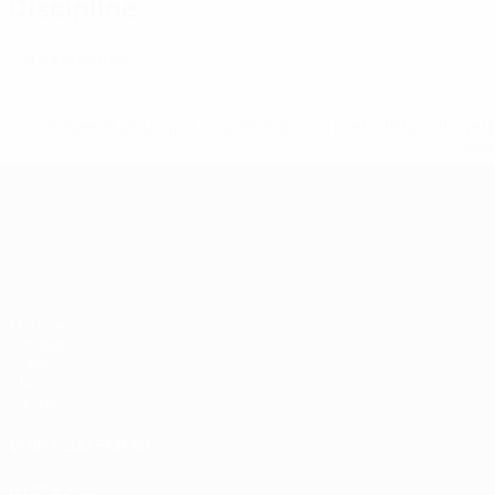
Discipline
0
Cartons jaunes
* Suspendue jusqu'à nouvel ordre. <a href='https://fr
equ
Championnat d'Europe des moi
Matches
Groupes
Vidéo
Stats
Équipes
VOIR ÉGALEMENT
fr.UEFA.com