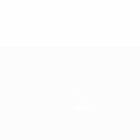
0
Cartons rouges
.uefa.com/insideuefa/mediaservices/mediareleases/news/027
ipas-e-seleccoes-russas-de-todas-as-prov/' >En savoir plus
ns de 21 ans
Infos
Histoire
À propos
Boutique