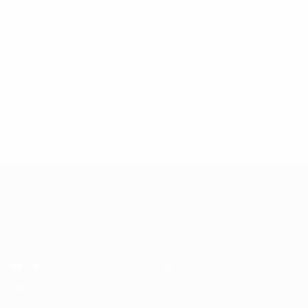
* Suspendue jusqu'à nouvel ordre. <a
href='https://fr.uefa.com/insideuefa/mediaservices/media
148df3adfcb7-1e200e38ed6f-1000--fifa-uefa-suspendem-
equipas-e-seleccoes-russas-de-todas-as-prov/' >En
savoir plus</a>
Championnat d'Europe des moi
Matches
Infos
Groupes
Histoire
Vidéo
À propos
Stats
Boutique