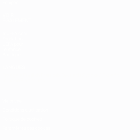
Équipes
VOIR
ÉGALEMENT
fr.UEFA.com
Fondation
UEFA pour
l'enfance
Boutique
LANGUES
Français
English
Français
Deutsch
Русский
Español
Italiano
Português
Vie privée
Conditions d'utilisation
Politique de cookies
Paramètres des cookies