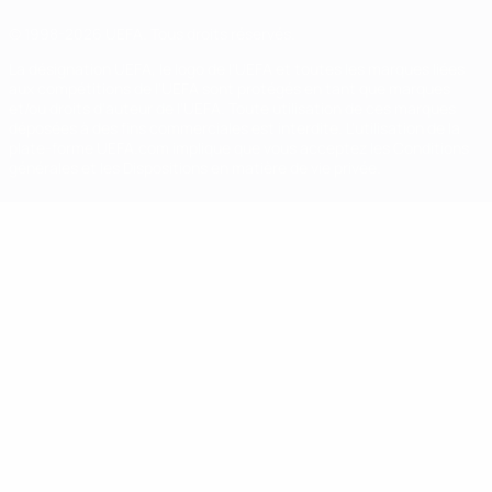
© 1998-2026 UEFA. Tous droits réservés.
La désignation UEFA, le logo de l'UEFA et toutes les marques liées
aux compétitions de l'UEFA sont protégés en tant que marques
et/ou droits d'auteur de l'UEFA. Toute utilisation de ces marques
déposées à des fins commerciales est interdite. L'utilisation de la
plate-forme UEFA.com implique que vous acceptez les Conditions
générales et les Dispositions en matière de vie privée.