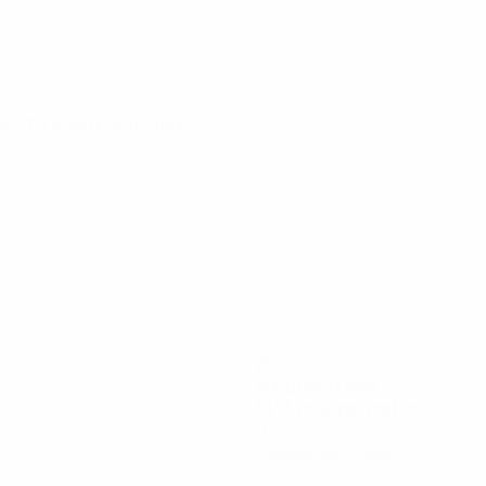
026
· Tour de qualification
207
Minutes jouées
51,75 moy. par match
0
Passes décisives