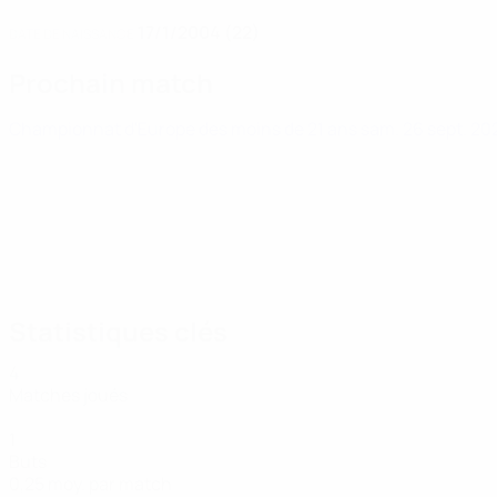
17/1/2004 (22)
DATE DE NAISSANCE
Prochain match
Championnat d'Europe des moins de 21 ans
sam. 26 sept. 2
Statistiques clés
4
Matches joués
1
Buts
0,25 moy. par match