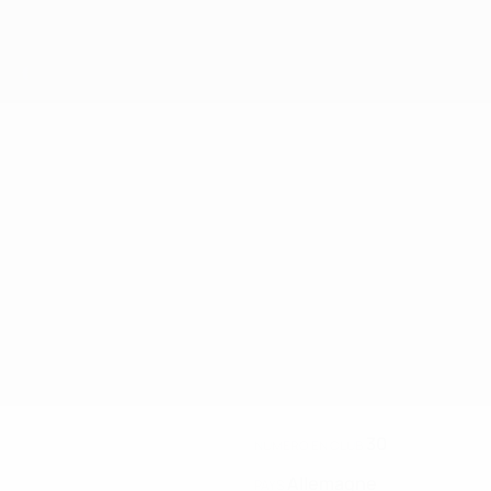
30
NUMÉRO EN CLUB
Allemagne
PAYS