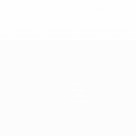
0
Cartons rouges
.uefa.com/insideuefa/mediaservices/mediareleases/news/027
ipas-e-seleccoes-russas-de-todas-as-prov/' >En savoir plus
ns de 21 ans
Infos
Histoire
À propos
Boutique