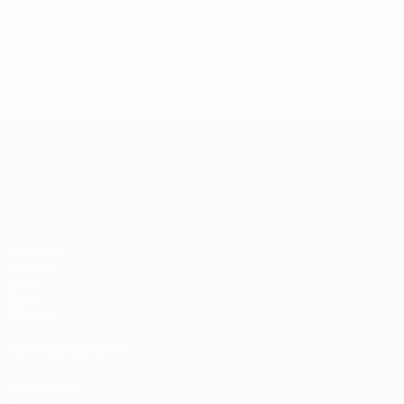
1
Cartons jaunes
0,25 moy. par match
* Suspendue jusqu'à nouvel ordre. <a href='https://fr
equ
Championnat d'Europe des moi
Matches
Groupes
Vidéo
Stats
Équipes
VOIR ÉGALEMENT
fr.UEFA.com
Fondation UEFA pour l'enfance