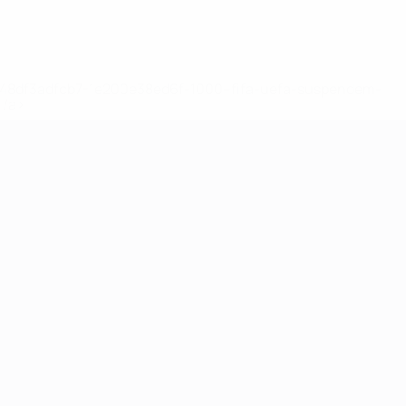
2-148df3adfcb7-1e200e38ed6f-1000--fifa-uefa-suspendem-
</a>