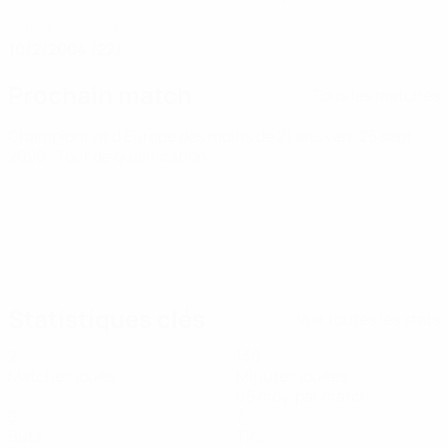
DATE DE NAISSANCE
10/2/2004 (22)
Prochain match
Tous les matches
Championnat d'Europe des moins de 21 ans
ven. 25 sept.
2026
· Tour de qualification
Statistiques clés
Voir toutes les stats
2
130
Matches joués
Minutes jouées
65 moy. par match
0
7
Buts
Tirs