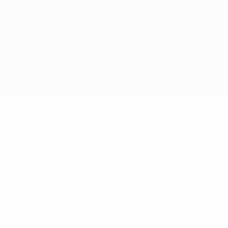
© 1998-2026 UEFA. Tous droits réservés.
La désignation UEFA, le logo de l'UEFA et toutes les marques liées
aux compétitions de l'UEFA sont protégés en tant que marques
et/ou droits d'auteur de l'UEFA. Toute utilisation de ces marques
déposées à des fins commerciales est interdite. L'utilisation de la
plate-forme UEFA.com implique que vous acceptez les Conditions
générales et les Dispositions en matière de vie privée.