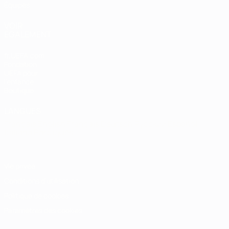
Équipes
VOIR
ÉGALEMENT
fr.UEFA.com
Fondation
UEFA pour
l'enfance
Boutique
LANGUES
Français
English
Français
Deutsch
Русский
Español
Italiano
Português
Vie privée
Conditions d'utilisation
Politique de cookies
Paramètres des cookies