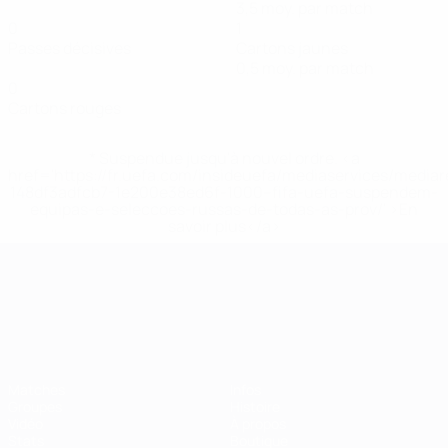
3,5 moy. par match
0
1
Passes décisives
Cartons jaunes
0,5 moy. par match
0
Cartons rouges
* Suspendue jusqu'à nouvel ordre. <a
href='https://fr.uefa.com/insideuefa/mediaservices/media
148df3adfcb7-1e200e38ed6f-1000--fifa-uefa-suspendem-
equipas-e-seleccoes-russas-de-todas-as-prov/' >En
savoir plus</a>
Championnat d'Europe des moi
Matches
Infos
Groupes
Histoire
Vidéo
À propos
Stats
Boutique