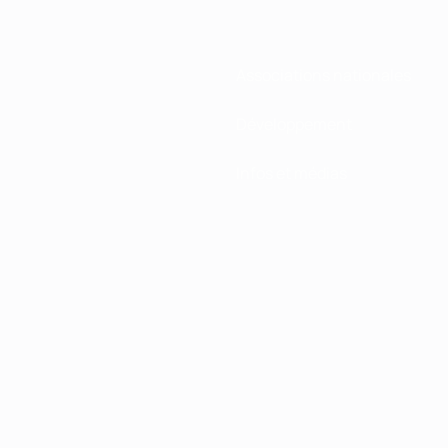
Associations nationales
Développement
Infos et médias