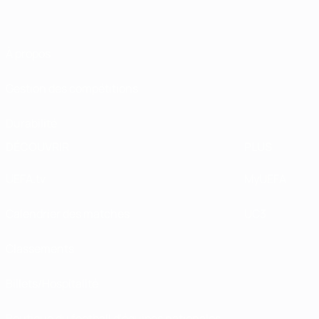
À propos
Gestion des compétitions
Durabilité
DÉCOUVRIR
PLUS
UEFA.tv
MyUEFA
Calendrier des matches
UC3
Classements
Billets/Hospitalité
Boutique du football d'équipes nationales