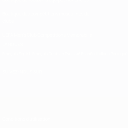
Boutique des compétitions masculines de
clubs
UEFA Men's Club Competitions Memorabilia
LANGUES
Français
English
Français
Deutsch
Русский
Español
Italiano
Portuguê
SUIVEZ-NOUS SUR
Conditions d'utilisation