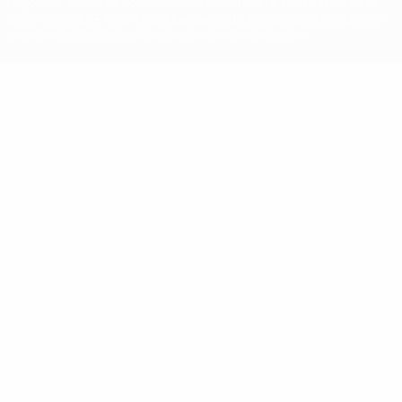
déposées à des fins commerciales est interdite. L'utilisation de la
plate-forme UEFA.com implique que vous acceptez les Conditions
générales et les Dispositions en matière de vie privée.