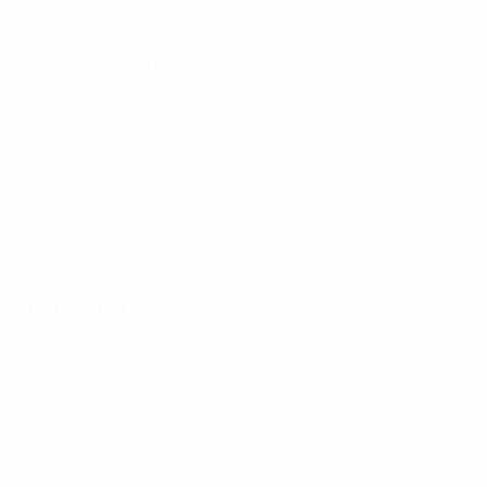
25/1/2005 (21)
Prochain match
Tous les matches
Championnat d'Europe des moins de 21 ans
lun. 28 sept.
2026
· Tour de qualification
Statistiques clés
Voir toutes les stats
2
31
Matches joués
Minutes jouées
15,5 moy. par match
0
0
Buts
Passes décisives
0
0
Cartons jaunes
Cartons rouges