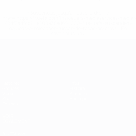
* Suspendue jusqu'à nouvel ordre. <a
href='https://fr.uefa.com/insideuefa/mediaservices/media
148df3adfcb7-1e200e38ed6f-1000--fifa-uefa-suspendem-
equipas-e-seleccoes-russas-de-todas-as-prov/' >En
savoir plus</a>
Championnat d'Europe des moi
Matches
Infos
Groupes
Histoire
Vidéo
À propos
Stats
Boutique
Équipes
VOIR
ÉGALEMENT
fr.UEFA.com