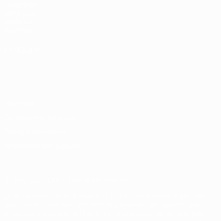
Fondation
UEFA pour
l'enfance
Boutique
LANGUES
Français
English
Français
Deutsch
Русский
Español
Italiano
Português
Vie privée
Conditions d'utilisation
Politique de cookies
Paramètres des cookies
© 1998-2026 UEFA. Tous droits réservés.
La désignation UEFA, le logo de l'UEFA et toutes les marques liées
aux compétitions de l'UEFA sont protégés en tant que marques
et/ou droits d'auteur de l'UEFA. Toute utilisation de ces marques