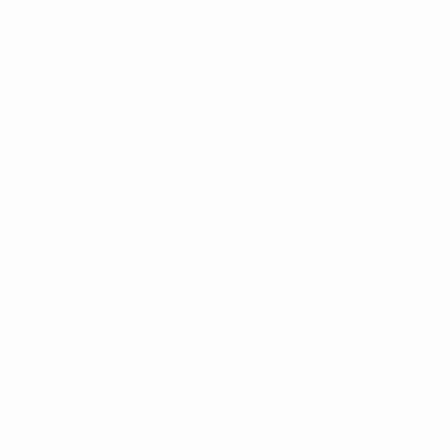
0
Cartons rouges
* Suspendue jusqu'à nouvel ordre. <a href='https://fr
equ
Championnat d'Europe des moi
Matches
Groupes
Vidéo
Stats
Équipes
VOIR ÉGALEMENT
fr.UEFA.com
Fondation UEFA pour l'enfance
Boutique