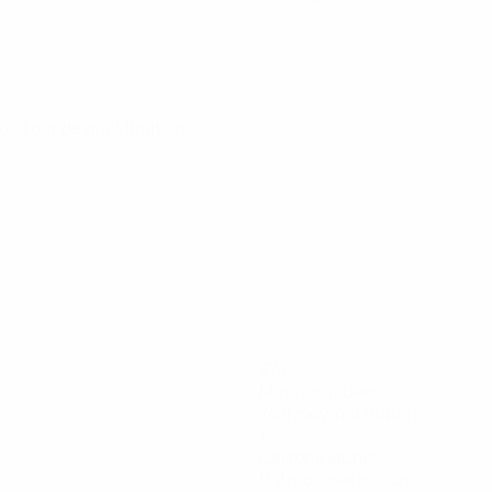
26
· Tour de qualification
374
Minutes jouées
74,8 moy. par match
1
Cartons jaunes
0,2 moy. par match