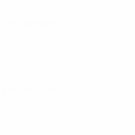
12/1/2004 (22)
DATE DE NAISSANCE
Prochain match
Championnat d'Europe des moins de 21 ans
ven. 25 sept. 20
Statistiques clés
5
Matches joués
0
Buts