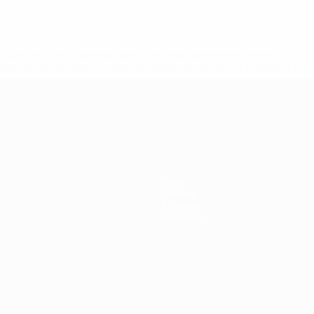
.uefa.com/insideuefa/mediaservices/mediareleases/news/027
ipas-e-seleccoes-russas-de-todas-as-prov/' >En savoir plus
ns de 21 ans
Infos
Histoire
À propos
Boutique