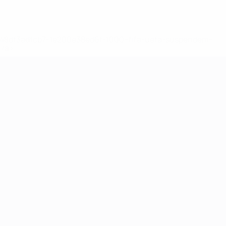
2-148df3adfcb7-1e200e38ed6f-1000--fifa-uefa-suspendem-
</a>