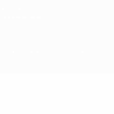
Conditions d'utilisation
Politique de cookies
Paramètres des cookies
© 1998-2026 UEFA. Tous droits réservés.
La désignation UEFA, le logo de l'UEFA et toutes les marques liées
aux compétitions de l'UEFA sont protégés en tant que marques
et/ou droits d'auteur de l'UEFA. Toute utilisation de ces marques
déposées à des fins commerciales est interdite. L'utilisation de la
plate-forme UEFA.com implique que vous acceptez les Conditions
générales et les Dispositions en matière de vie privée.