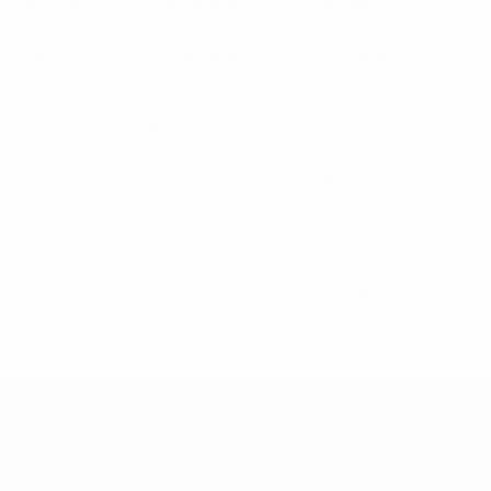
Autriche
Belgique
Bulgarie
Chypre
Danemark
Finlande
German
Grèce
Hongrie
Democratic Republi
Luxembourg
Norvège
Pays-Bas
Roumanie
Serbie
Suède
Suisse
Tchéquie
Turquie
Championnat d'Europe des moi