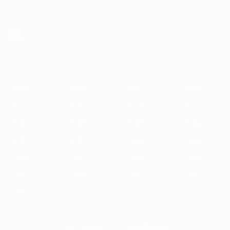
Passer
au
contenu
principal
Championnat d'Europe des moins de 21 ans
2025
2023
2021
2019
2017
2015
2013
2011
2009
2
2025
2023
2021
2019
2017
2015
2013
2011
2009
2007
2006
2004
2002
2000
1998
1996
1994
1992
1990
1988
1986
1984
1982
1980
1978