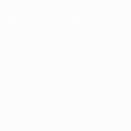
Matches
Infos
Groupes
Histoire
Vidéo
À propos
Stats
Boutique
Équipes
VOIR
ÉGALEMENT
fr.UEFA.com
Fondation
UEFA pour
l'enfance
Boutique
LANGUES
Français
English
Français
Deutsch
Русский
Español
Italiano
Português
Vie privée