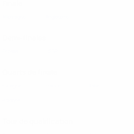
Finale
Allemagne
Angleterre
Demi-finales
Écosse
USSR
Quarts de finale
Espagne
France
Italie
Pologne
Tour de qualification