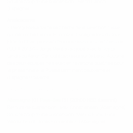
Sous le coup d'une suspension : Aaron Caricol
(Espagne)
Antécédents
• Georgi Melkadze faisait partie de la sélection russe
qui décrochait le nul 1-1 contre l'Espagne lors du tour
Élite du Championnat d'Europe des moins de 17 ans de
l'UEFA 2013/14. Jorge Meré avait joué avec la Rojita
tandis qu'Aaron Caricol était resté sur le banc. Aucune
des deux équipes ne s'était en revanche qualifiée pour
la phase finale, la Russie terminant deuxième et
l'Espagne troisième.
Temps forts : Allemagne 0-3 Espagne
Allemagne
(0)
Pays-Bas
(3) (20h00 HEC, Katerini)
Retours de suspension : Max Christiansen (Allemagne)
Sous le coup d'une suspension: Marius Funk, Luca
Waldschmidt, Jonas Föhrenbach (Allemagne)