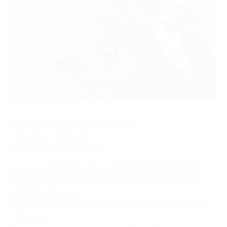
Le sélectionneur allemand Marcus Sorg contre l'Espagne
©Getty Images
Résultats de la première journée :
Pays-Bas 1-0 Russie
Allemagne 0-3 Espagne
Espagne
(3 points) -
Russie
(0) (18h00 HEC, Veria)
Suspendus : Alfonso Pedraza (Espagne), Aleksandr
Likhachev (Russie)
Retours de suspension : Dzhamaldin Khodzhaniyazov
(Russie)