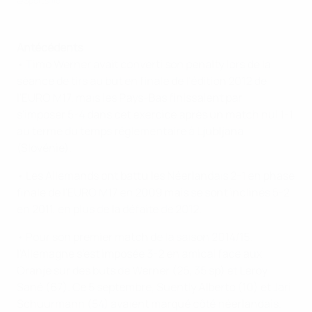
©Sportsfile
Antécédents
• Timo Werner avait converti son penalty lors de la
séance de tirs au but en finale de l'édition 2012 de
l'EURO M17, mais les Pays-Bas finissaient par
s'imposer 5-4 dans cet exercice après un match nul 1-1
au terme du temps réglementaire à Ljubljana
(Slovénie).
• Les Allemands ont battu les Néerlandais 2-1 en phase
finale de l'EURO M17 en 2009 mais se sont inclinés 5-2
en 2011, en plus de la défaite de 2012.
• Pour son premier match de la saison 2014/15,
l'Allemagne s'est imposée 3-2 en amical face aux
Oranje sur des buts de Werner (25, 35 sp) et Leroy
Sané (67). Ce 5 septembre, Suently Alberto (10) et Jari
Schuurmann (54) avaient marqué côté néerlandais.