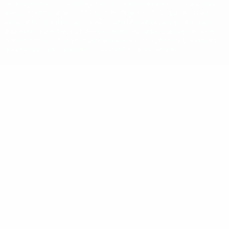
La désignation UEFA, le logo de l'UEFA et toutes les marques liées
aux compétitions de l'UEFA sont protégés en tant que marques
et/ou droits d'auteur de l'UEFA. Toute utilisation de ces marques
déposées à des fins commerciales est interdite. L'utilisation de la
plate-forme UEFA.com implique que vous acceptez les Conditions
générales et les Dispositions en matière de vie privée.