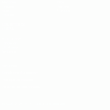
Matches
Infos
Tirages
Histoire
Vidéo
À propos
Équipes
LES SITES DE
L'UEFA
fr.UEFA.com
Fondation
UEFA pour
l'enfance
Vie privée
Conditions d'utilisation
Politique de cookies
Paramètres des cookies
© 1998-2026 UEFA. Tous droits réservés.