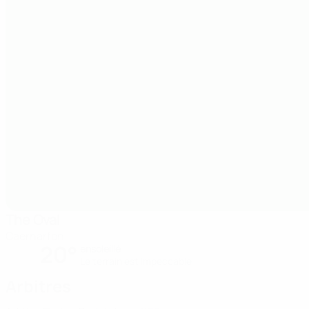
The Oval
Caernarfon
20°
ensoleillé
Le terrain est impeccable
Arbitres