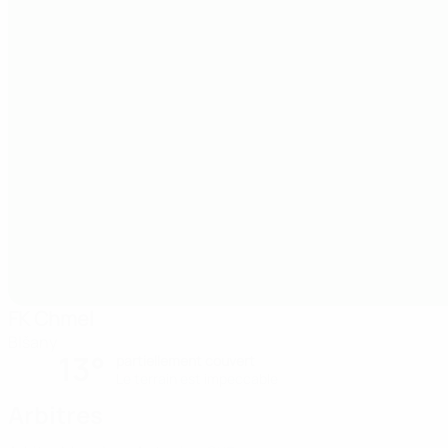
FK Chmel
Blšany
13°
partiellement couvert
Le terrain est impeccable
Arbitres