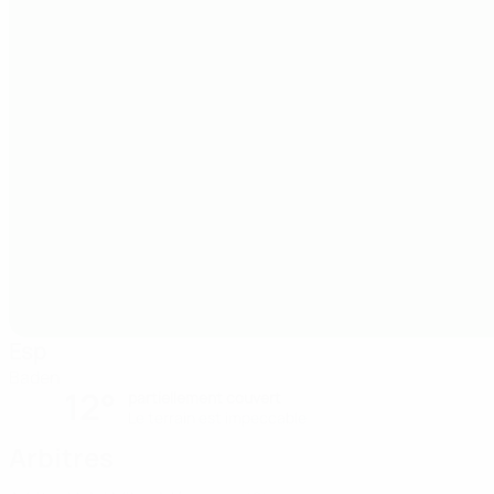
Esp
Baden
12°
partiellement couvert
Le terrain est impeccable
Arbitres