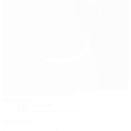
Stal Stalowa Wola Stadium
Stalowa Wola
11°
ensoleillé
Le terrain est impeccable
Arbitres