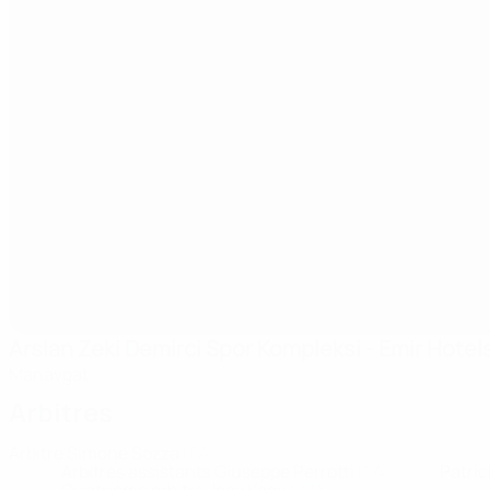
Arslan Zeki Demirci Spor Kompleksi - Emir Hotels
Manavgat
Arbitres
Arbitre
Simone Sozza
ITA
Arbitres assistants
Giuseppe Perrotti
ITA
Patric