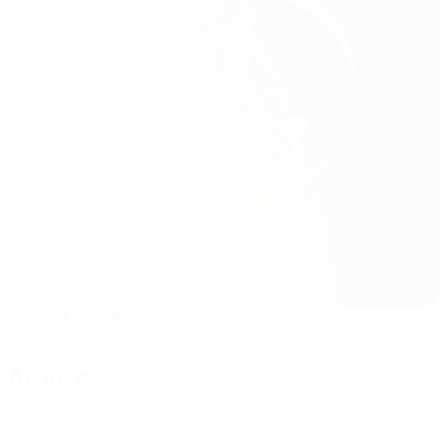
Proact Stadium
Chesterfield
Arbitres
Arbitre
Adam Ladebäck
SWE
Arbitres assistants
Daniel Yng
SWE
Alessio