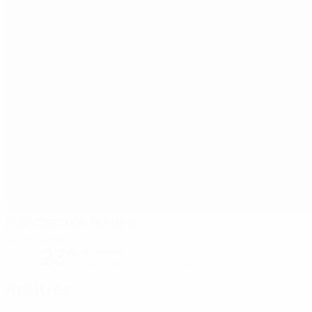
Francisco de la Hera
Almendralejo
23°
ensoleillé
Le terrain est impeccable
Arbitres