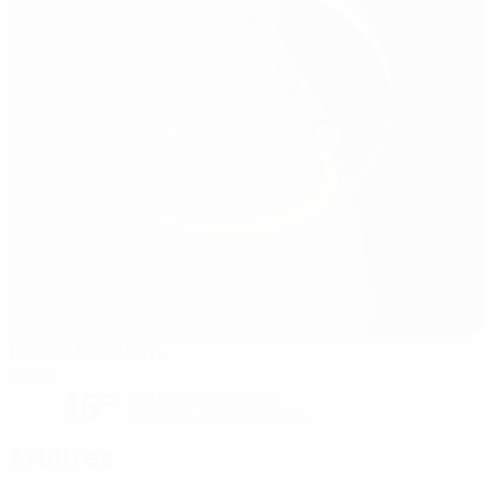
Hobro Stadium
Hobro
16°
partiellement couvert
Le terrain est impeccable
Arbitres