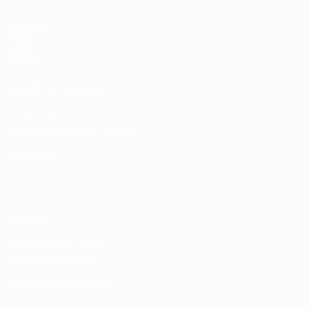
Matches
Tirages
Vidéo
Équipes
LES SITES DE L'UEFA
fr.UEFA.com
Fondation UEFA pour l'enfance
LANGUES
Français
English
Français
Deutsch
Русский
Español
Italiano
Vie privée
Conditions d'utilisation
Politique de cookies
Paramètres des cookies