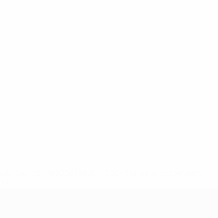
2-148df3adfcb7-1e200e38ed6f-1000--fifa-uefa-suspendem-
</a>