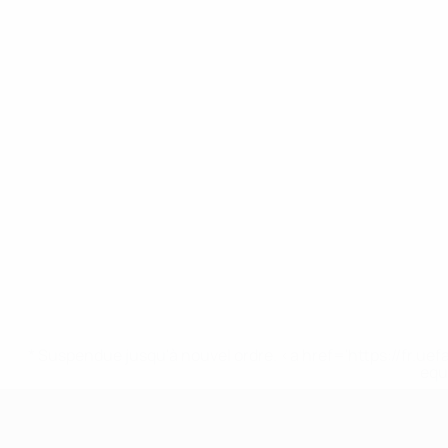
* Suspendue jusqu'à nouvel ordre. <a href='https://fr
equ
EURO des moins de 17 ans de l’UEFA