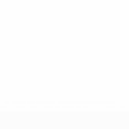
.uefa.com/insideuefa/mediaservices/mediareleases/news/027
ipas-e-seleccoes-russas-de-todas-as-prov/' >En savoir plus