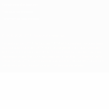
Conditions d'utilisation
Politique de cookies
Paramètres des cookies
© 1998-2026 UEFA. Tous droits réservés.
La désignation UEFA, le logo de l'UEFA et toutes les marques liées
aux compétitions de l'UEFA sont protégés en tant que marques
et/ou droits d'auteur de l'UEFA. Toute utilisation de ces marques
déposées à des fins commerciales est interdite. L'utilisation de la
plate-forme UEFA.com implique que vous acceptez les Conditions
générales et les Dispositions en matière de vie privée.