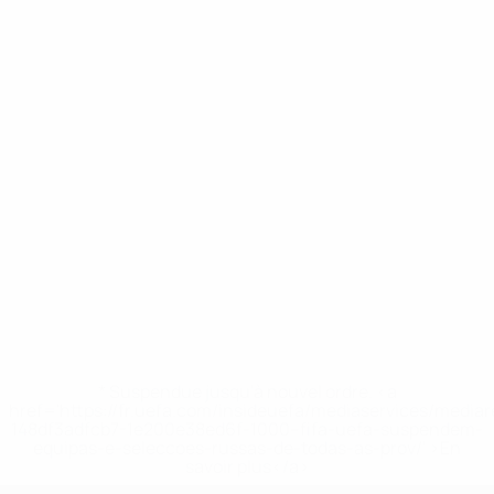
* Suspendue jusqu'à nouvel ordre. <a
href='https://fr.uefa.com/insideuefa/mediaservices/media
148df3adfcb7-1e200e38ed6f-1000--fifa-uefa-suspendem-
equipas-e-seleccoes-russas-de-todas-as-prov/' >En
savoir plus</a>