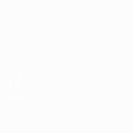
EURO des moins de 17 ans de l’UEFA
Matches
Infos
Tirages
Histoire
Vidéo
À propos
Équipes
LES SITES DE
L'UEFA
fr.UEFA.com
Fondation
UEFA pour
l'enfance
LANGUES
Français
English
Français
Deutsch
Русский
Español
Italiano
Português
Vie privée