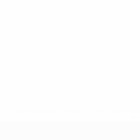
* Suspendue jusqu'à nouvel ordre. <a href='https://fr
equ
EURO des moins de 17 ans de l’UEFA