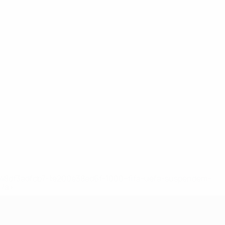
2-148df3adfcb7-1e200e38ed6f-1000--fifa-uefa-suspendem-
</a>