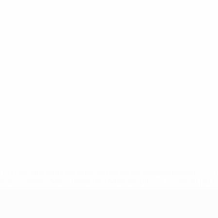
.uefa.com/insideuefa/mediaservices/mediareleases/news/027
ipas-e-seleccoes-russas-de-todas-as-prov/' >En savoir plus