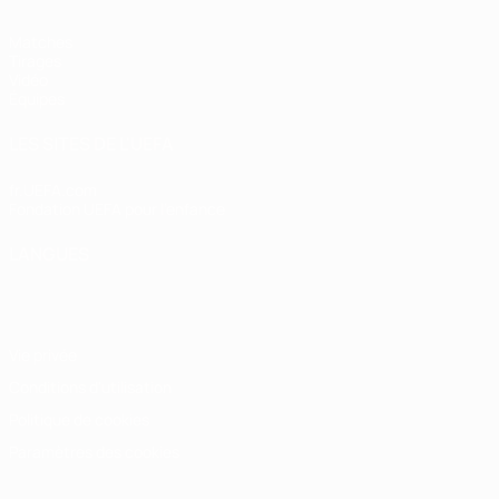
Matches
Tirages
Vidéo
Équipes
LES SITES DE L'UEFA
fr.UEFA.com
Fondation UEFA pour l'enfance
LANGUES
Français
English
Français
Deutsch
Русский
Español
Italiano
Vie privée
Conditions d'utilisation
Politique de cookies
Paramètres des cookies