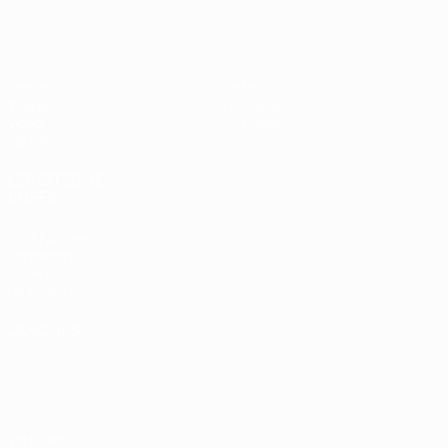
EURO des moins de 17 ans de l’UEFA
Matches
Infos
Tirages
Histoire
Vidéo
À propos
Équipes
LES SITES DE
L'UEFA
fr.UEFA.com
Fondation
UEFA pour
l'enfance
LANGUES
Français
English
Français
Deutsch
Русский
Español
Italiano
Português
Vie privée