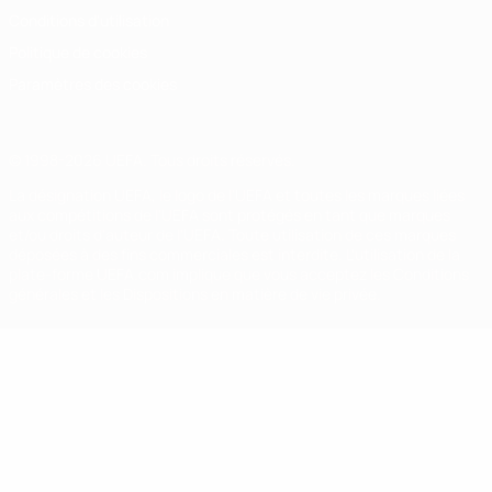
Conditions d'utilisation
Politique de cookies
Paramètres des cookies
© 1998-2026 UEFA. Tous droits réservés.
La désignation UEFA, le logo de l'UEFA et toutes les marques liées
aux compétitions de l'UEFA sont protégés en tant que marques
et/ou droits d'auteur de l'UEFA. Toute utilisation de ces marques
déposées à des fins commerciales est interdite. L'utilisation de la
plate-forme UEFA.com implique que vous acceptez les Conditions
générales et les Dispositions en matière de vie privée.