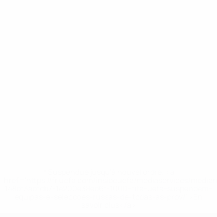
* Suspendue jusqu'à nouvel ordre. <a
href='https://fr.uefa.com/insideuefa/mediaservices/media
148df3adfcb7-1e200e38ed6f-1000--fifa-uefa-suspendem-
equipas-e-seleccoes-russas-de-todas-as-prov/' >En
savoir plus</a>