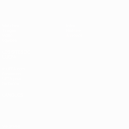
EURO des moins de 17 ans de l’UEFA
Matches
Infos
Tirages
Histoire
Vidéo
À propos
Équipes
LES SITES DE
L'UEFA
fr.UEFA.com
Fondation
UEFA pour
l'enfance
LANGUES
Français
English
Français
Deutsch
Русский
Español
Italiano
Português
Vie privée