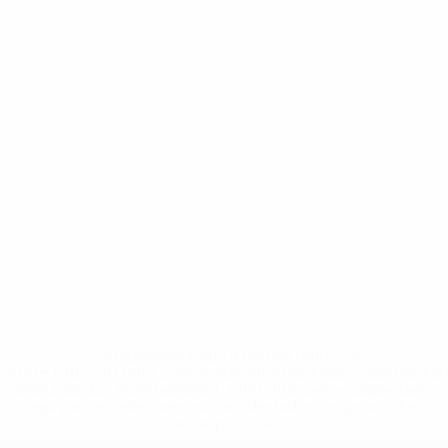
* Suspendue jusqu'à nouvel ordre. <a
href='https://fr.uefa.com/insideuefa/mediaservices/media
148df3adfcb7-1e200e38ed6f-1000--fifa-uefa-suspendem-
equipas-e-seleccoes-russas-de-todas-as-prov/' >En
savoir plus</a>