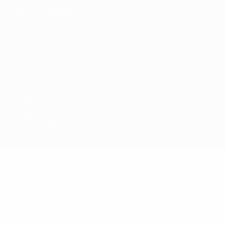
Conditions d'utilisation
Politique de cookies
Paramètres des cookies
© 1998-2026 UEFA. Tous droits réservés.
La désignation UEFA, le logo de l'UEFA et toutes les marques liées
aux compétitions de l'UEFA sont protégés en tant que marques
et/ou droits d'auteur de l'UEFA. Toute utilisation de ces marques
déposées à des fins commerciales est interdite. L'utilisation de la
plate-forme UEFA.com implique que vous acceptez les Conditions
générales et les Dispositions en matière de vie privée.