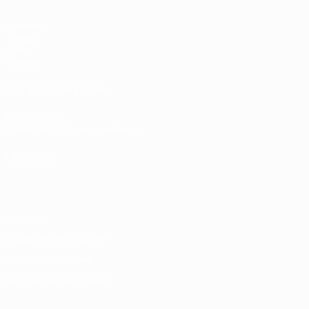
Matches
Tirages
Vidéo
Équipes
LES SITES DE L'UEFA
fr.UEFA.com
Fondation UEFA pour l'enfance
LANGUES
Français
English
Français
Deutsch
Русский
Español
Italiano
Vie privée
Conditions d'utilisation
Politique de cookies
Paramètres des cookies