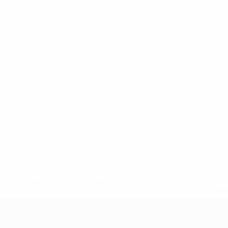
* Suspendue jusqu'à nouvel ordre. <a href='https://fr
equ
EURO des moins de 17 ans de l’UEFA