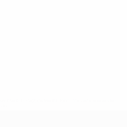
2-148df3adfcb7-1e200e38ed6f-1000--fifa-uefa-suspendem-
</a>