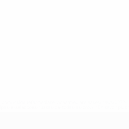
.uefa.com/insideuefa/mediaservices/mediareleases/news/027
ipas-e-seleccoes-russas-de-todas-as-prov/' >En savoir plus