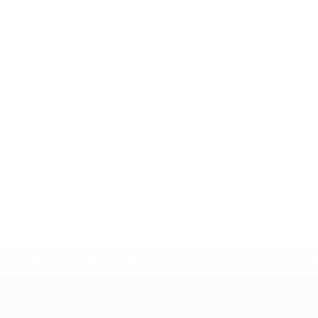
.uefa.com/insideuefa/mediaservices/mediareleases/news/027
ipas-e-seleccoes-russas-de-todas-as-prov/' >En savoir plus