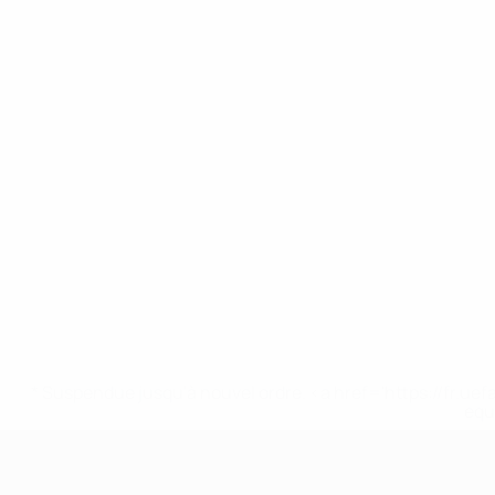
* Suspendue jusqu'à nouvel ordre. <a href='https://fr
equ
EURO des moins de 17 ans de l’UEFA