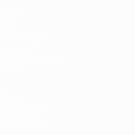
Matches
Tirages
Vidéo
Équipes
LES SITES DE L'UEFA
fr.UEFA.com
Fondation UEFA pour l'enfance
LANGUES
Français
English
Français
Deutsch
Русский
Español
Italiano
Vie privée
Conditions d'utilisation
Politique de cookies
Paramètres des cookies