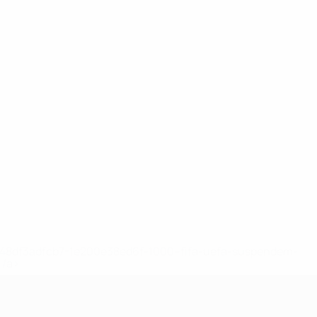
2-148df3adfcb7-1e200e38ed6f-1000--fifa-uefa-suspendem-
</a>