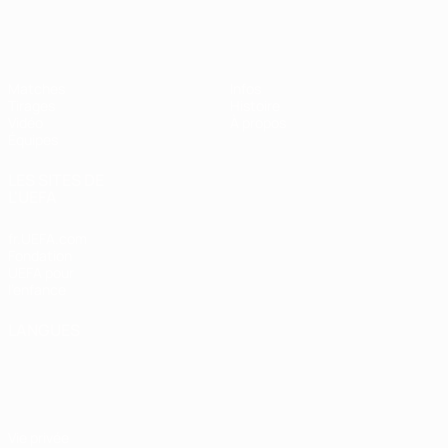
EURO des moins de 17 ans de l’UEFA
Matches
Infos
Tirages
Histoire
Vidéo
À propos
Équipes
LES SITES DE
L'UEFA
fr.UEFA.com
Fondation
UEFA pour
l'enfance
LANGUES
Français
English
Français
Deutsch
Русский
Español
Italiano
Português
Vie privée