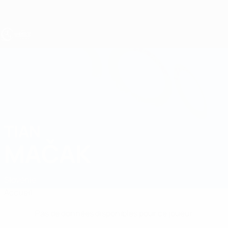
Passer
au
contenu
principal
EURO des moins de 17 ans de l’UEFA
TIAN
Tian Mačak Stats
MAČAK
Slovénie
Accueil
Pas de données disponibles pour ce joueur